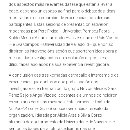
dos aspectos máis relevantes da tese que están a levar a
cabo, deixando un espazo ao final para o debate das ideas
mostradas e o intercambio de experiencias cos demais
participantes. Estas sesións de presentación estiveron
moderadas por Pere Freixa —Universitat Pompeu Fabra—,
Koldo Meso e Ainara Larrondo —Universidad del País Vasco
— e Eva Campos —Universidad de Valladolid— que non só
dirixiron as intervencións senón que aportaron ideas para a
mellora das investigacións ou a solución de posibles
dificultades apoiados na súa experiencia investigadora.
Á conclusión das tres xornadas de traballo e intercambio de
experiencias que contaron coa participación dos
investigadores en formación do grupo Novos Medios Sara
Pérez Seijo e Ángel Vizoso, docentes e alumnos coincidiron
en sinalar o éxito das mesmas. Esta primeira edición da
Doctoral Summer School
supuxo sen dúbida un éxito da
organización, liderada por Alicia Arza e Silvia Corzo —
alumnas de doutoramento da Universidade de Navarra— e
sentou as bases para futuras edicións nas que