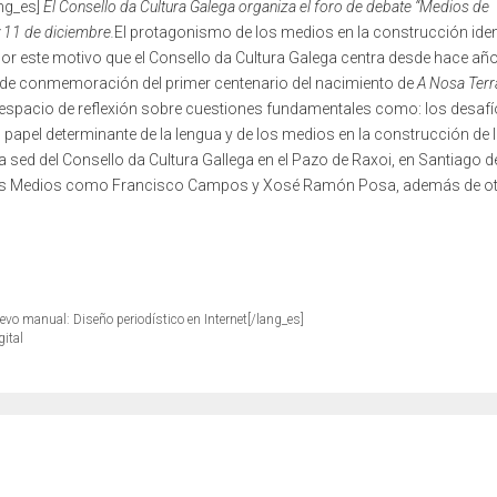
ang_es]
El Consello da Cultura Galega organiza el foro de debate “Medios de
y 11 de diciembre.
El protagonismo de los medios en la construcción ident
Es por este motivo que el Consello da Cultura Galega centra desde hace añ
ño de conmemoración del primer centenario del nacimiento de
A Nosa
Ter
 espacio de reflexión sobre cuestiones fundamentales como: los desafí
papel determinante de la lengua y de los medios en la construcción de 
 la sed del Consello da Cultura Gallega en el Pazo de Raxoi, en Santiago d
ovos Medios como Francisco Campos y Xosé Ramón Posa, además de o
evo manual: Diseño periodístico en Internet[/lang_es]
gital