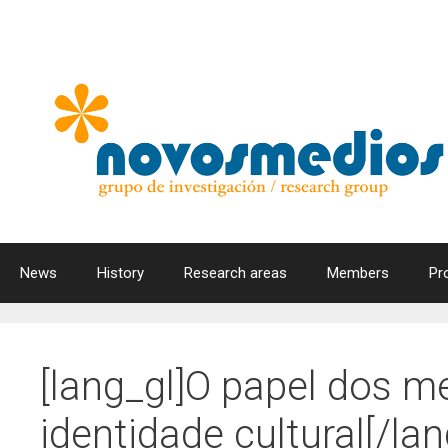
Skip
to
content
News
History
Research areas
Members
Pr
[lang_gl]O papel dos m
identidade cultural[/lan