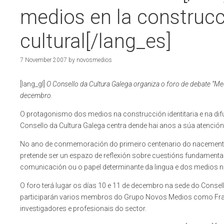
medios en la construcc
cultural[/lang_es]
7 November 2007
by
novosmedios
[lang_gl]
O Consello da Cultura Galega organiza o foro de debate “Me
decembro.
O protagonismo dos medios na construcción identitaria e na difusi
Consello da Cultura Galega centra dende hai anos a súa atenci
No ano de conmemoración do primeiro centenario do nacement
pretende ser un espazo de reflexión sobre cuestións fundamenta
comunicación ou o papel determinante da lingua e dos medios n
O foro terá lugar os días 10 e 11 de decembro na sede do Consel
participarán varios membros do Grupo Novos Medios como F
investigadores e profesionais do sector.