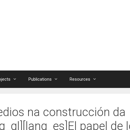
ojects
Publications
Resources
edios na construcción da
g_gl][lang_es]El papel de 