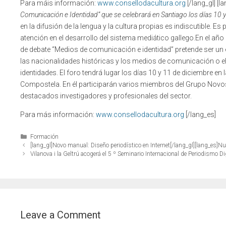
Para máis información:
www.consellodacultura.org
[/lang_gl] [l
Comunicación e Identidad” que se celebrará en Santiago los días 10 
en la difusión de la lengua y la cultura propias es indiscutible. 
atención en el desarrollo del sistema mediático gallego.En el a
de debate “Medios de comunicación e identidad” pretende ser un
las nacionalidades históricas y los medios de comunicación o el 
identidades. El foro tendrá lugar los días 10 y 11 de diciembre en
Compostela. En él participarán varios miembros del Grupo N
destacados investigadores y profesionales del sector.
Para más información:
www.consellodacultura.org
[/lang_es]
Categories
Formación
[lang_gl]Novo manual: Diseño periodístico en Internet[/lang_gl][lang_es]Nu
Vilanova i la Geltrú acogerá el 5 º Seminario Internacional de Periodismo Di
Leave a Comment