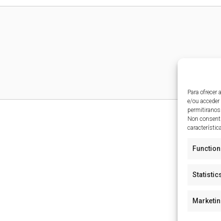
Para ofrecer
e/ou acceder
permitiranos
Non consenti
característic
Function
Statistic
Marketi