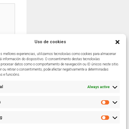
Uso de cookies
 as mellores experiencias, utilizamos tecnoloxías como cookies para almacenar
 á información do dispositivo. O consentimento destas tecnoloxías
 procesar datos como o comportamento de navegación ou ID únicos neste sitio.
r ou retirar o consentimento, pode afectar negativamente a determinadas
as e funcións.
al
Always active
s
ng