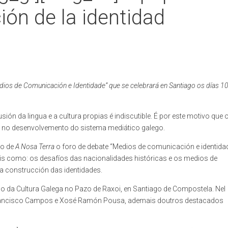
ión de la identidad
dios de Comunicación e Identidade” que se celebrará en Santiago os días 10
ón da lingua e a cultura propias é indiscutible. É por este motivo que 
ón no desenvolvemento do sistema mediático galego.
o de
A Nosa Terra
o foro de debate “Medios de comunicación e identida
is como: os desafíos das nacionalidades históricas e os medios de
a construcción das identidades.
lo da Cultura Galega no Pazo de Raxoi, en Santiago de Compostela. Nel
rancisco Campos e Xosé Ramón Pousa, ademais doutros destacados