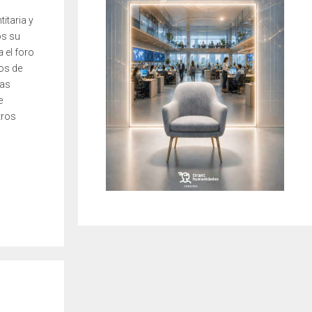
itaria y
os su
ra
el foro
os de
las
e
tros